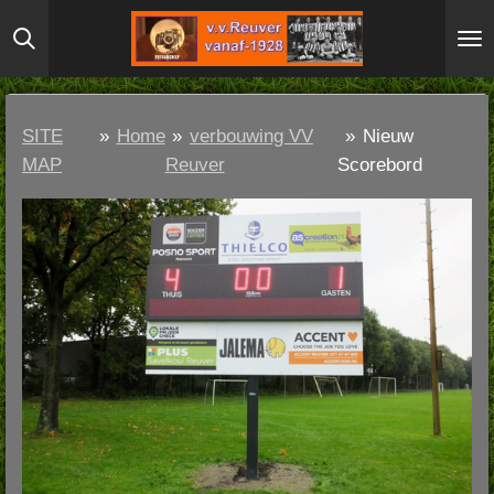
Ga
direct
naar
de
SITE
»
Home
»
verbouwing VV
»
Nieuw
hoofdinhoud
MAP
Reuver
Scorebord