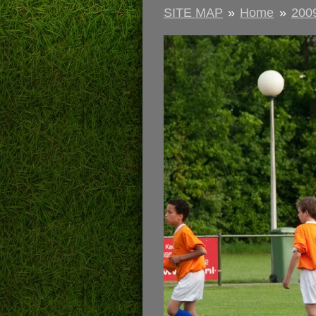
SITE MAP
»
Home
»
200