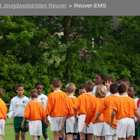
9 Jeugdwedstrijden Reuver
»
Reuver-EMS