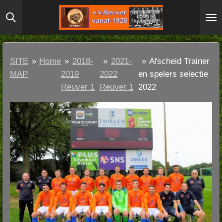
Ga
direct
naar
de
SITE
»
Home
»
2018-
»
2021-
»
Afscheid Trainer
hoofdinhoud
MAP
2019
2022
en spelers selectie
Reuver 1
Reuver 1
2022