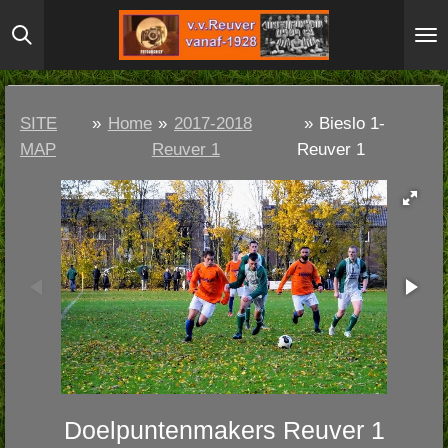
Ga
direct
naar
de
SITE
»
Home
»
2017-2018
»
Bieslo 1-
hoofdinhoud
MAP
Reuver 1
Reuver 1
Doelpuntenmakers Reuver 1