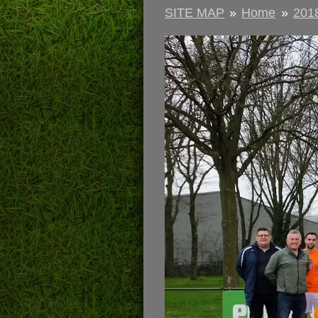
SITE MAP
»
Home
»
201