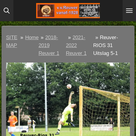
Ga
direct
naar
de
SITE
»
Home
»
2018-
»
2021-
»
Reuver-
hoofdinhoud
MAP
2019
2022
RIOS 31
Reuver 1
Reuver 1
Uitslag 5-1