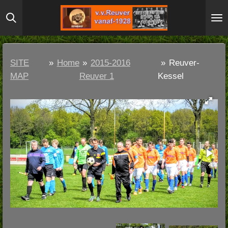
Ga
direct
naar
de
SITE
»
Home
»
2015-2016
»
Reuver-
hoofdinhoud
MAP
Reuver 1
Kessel