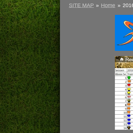
SITE MAP
»
Home
»
201