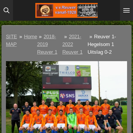
Ga
direct
naar
de
SITE
»
Home
»
2018-
»
2021-
»
Reuver 1-
hoofdinhoud
MAP
2019
2022
Hegelsom 1
Reuver 1
Reuver 1
Uitslag 0-2