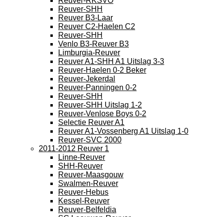
Reuver-RKSVO
Reuver-SHH
Reuver B3-Laar
Reuver C2-Haelen C2
Reuver-SHH
Venlo B3-Reuver B3
Limburgia-Reuver
Reuver A1-SHH A1 Uitslag 3-3
Reuver-Haelen 0-2 Beker
Reuver-Jekerdal
Reuver-Panningen 0-2
Reuver-SHH
Reuver-SHH Uitslag 1-2
Reuver-Venlose Boys 0-2
Selectie Reuver A1
Reuver A1-Vossenberg A1 Uitslag 1-0
Reuver-SVC 2000
2011-2012 Reuver 1
Linne-Reuver
SHH-Reuver
Reuver-Maasgouw
Swalmen-Reuver
Reuver-Hebus
Kessel-Reuver
Reuver-Belfeldia