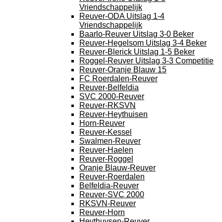
Vriendschappelijk
Reuver-ODA Uitslag 1-4
Vriendschappelijk
Baarlo-Reuver Uitslag 3-0 Beker
Reuver-Hegelsom Uitslag 3-4 Beker
Reuver-Blerick Uitslag 1-5 Beker
Roggel-Reuver Uitslag 3-3 Competitie
Reuver-Oranje Blauw 15
FC Roerdalen-Reuver
Reuver-Belfeldia
SVC 2000-Reuver
Reuver-RKSVN
Reuver-Heythuisen
Horn-Reuver
Reuver-Kessel
Swalmen-Reuver
Reuver-Haelen
Reuver-Roggel
Oranje Blauw-Reuver
Reuver-Roerdalen
Belfeldia-Reuver
Reuver-SVC 2000
RKSVN-Reuver
Reuver-Horn
Heythuysen-Reuver