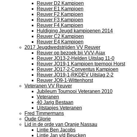
Reuver D2 Kampioen
Reuver E1 Kampioen
Reuver F2 Kampioen
Reuver F3 Kampioen
Reuver F4 Kampioen
Huldiging Jeugd kampioenen 2014
Reuver C2 Kampioen
Reuver E4 Kampioen
2017 Jeugdwedstrijden VV Reuver
Reuver op bezoek bij VVV-Ajax
Reuver JO13-2-Helden Uitslag 11-0
Reuver JO19-1 Kampioen toernooi Horst
Reuver JO17-2-Conventus Kampioen
Reuver JO19-1-RKDEV Uitslag 2-2
Reuver JO9-1-Wittenhorst
Veteranen VV Reuver
Jubileum Tournooi Veteranen 2010
Veteranen
40 Jarig Bestaan
Uitstapjes Veteranen
Fred Timmermans
Oude Glorie
Lid in de orde van Oranje Nassau
Lintje Ben Jacobs
Lintje Jan v/d Beucken