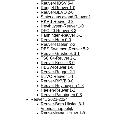
Reuver-HBSV 5-4
Roggel-Reuver 1-0
Reuver-BEVO 2-0
Sinterklaas avond Reuver 1
RKVB-Reuver 0-2
Heythuysen-Reuver 1-0
DFO 20-Reuver 3-3
Panningen-Reuver 3-1
Reuver-Horn 0-0
Reuver-Haelen 2-2
DES Swalmen-Reuver 5-2
Reuver-Grashoek 3-1
TSC 04-Reuver 2-1
Reuver-Kessel 3-0
HBSV-Reuver 1-0
Reuver-Roggel 2-1
BEVO-Reuver 1-1
Reuver-RKVB 9-0
Reuver-Heythuysen 1-3
Haelen-Reuver 1-2
Reuver-Panningen 0-3
Reuver 1 2023-2024
Reuver-Born Uitslag 3-1
Vriendschappelijk
Reuver-Irene Uitslag 1-8