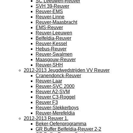
SC Leeuwen-Reuver
SVH 39-Reuver
Reuver-EMS
Reuver-Linne
Reuver-Maasbracht
EMS-Reuver
Reuver-Leeuwen
Belfeldia-Reuver
Reuver-Kessel
Hebus-Reuver
Reuver-Swalmen
Maasgouw-Reuver
Reuver-SHH
2012-2013 Jeugdwedstrijden VV Reuver
Cranendonck-Reuver
Reuver-Laar
Reuver-SVC 2000
Reuver A2-SVM
Reuver C3-Roggel
Reuver F3
Reuver-Slekkerboys
Reuver-Merefeldia
2012-2013 Reuver 1.
Beker-Oefenprogramma
GR Buffer Belfeldia-Reuver 2-2