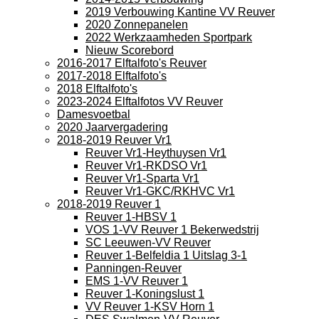
2019 Verbouwing Kantine VV Reuver
2020 Zonnepanelen
2022 Werkzaamheden Sportpark
Nieuw Scorebord
2016-2017 Elftalfoto's Reuver
2017-2018 Elftalfoto's
2018 Elftalfoto's
2023-2024 Elftalfotos VV Reuver
Damesvoetbal
2020 Jaarvergadering
2018-2019 Reuver Vr1
Reuver Vr1-Heythuysen Vr1
Reuver Vr1-RKDSO Vr1
Reuver Vr1-Sparta Vr1
Reuver Vr1-GKC/RKHVC Vr1
2018-2019 Reuver 1
Reuver 1-HBSV 1
VOS 1-VV Reuver 1 Bekerwedstrij
SC Leeuwen-VV Reuver
Reuver 1-Belfeldia 1 Uitslag 3-1
Panningen-Reuver
EMS 1-VV Reuver 1
Reuver 1-Koningslust 1
VV Reuver 1-KSV Horn 1