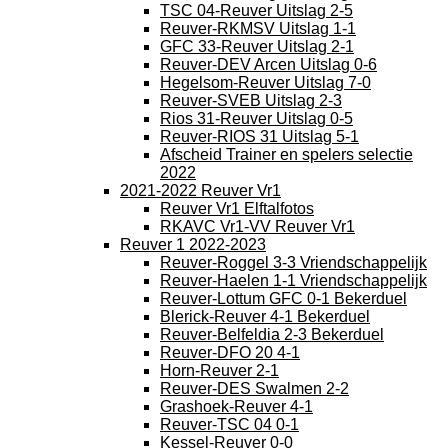
TSC 04-Reuver Uitslag 2-5
Reuver-RKMSV Uitslag 1-1
GFC 33-Reuver Uitslag 2-1
Reuver-DEV Arcen Uitslag 0-6
Hegelsom-Reuver Uitslag 7-0
Reuver-SVEB Uitslag 2-3
Rios 31-Reuver Uitslag 0-5
Reuver-RIOS 31 Uitslag 5-1
Afscheid Trainer en spelers selectie
2022
2021-2022 Reuver Vr1
Reuver Vr1 Elftalfotos
RKAVC Vr1-VV Reuver Vr1
Reuver 1 2022-2023
Reuver-Roggel 3-3 Vriendschappelijk
Reuver-Haelen 1-1 Vriendschappelijk
Reuver-Lottum GFC 0-1 Bekerduel
Blerick-Reuver 4-1 Bekerduel
Reuver-Belfeldia 2-3 Bekerduel
Reuver-DFO 20 4-1
Horn-Reuver 2-1
Reuver-DES Swalmen 2-2
Grashoek-Reuver 4-1
Reuver-TSC 04 0-1
Kessel-Reuver 0-0