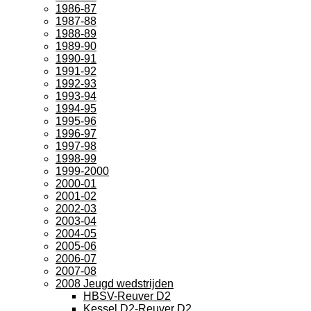
1986-87
1987-88
1988-89
1989-90
1990-91
1991-92
1992-93
1993-94
1994-95
1995-96
1996-97
1997-98
1998-99
1999-2000
2000-01
2001-02
2002-03
2003-04
2004-05
2005-06
2006-07
2007-08
2008 Jeugd wedstrijden
HBSV-Reuver D2
Kessel D2-Reuver D2