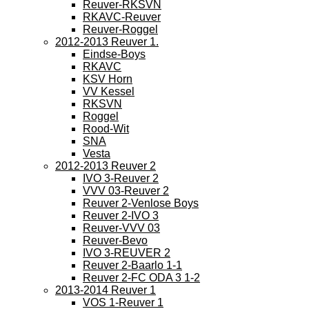
Reuver-RKSVN
RKAVC-Reuver
Reuver-Roggel
2012-2013 Reuver 1.
Eindse-Boys
RKAVC
KSV Horn
VV Kessel
RKSVN
Roggel
Rood-Wit
SNA
Vesta
2012-2013 Reuver 2
IVO 3-Reuver 2
VVV 03-Reuver 2
Reuver 2-Venlose Boys
Reuver 2-IVO 3
Reuver-VVV 03
Reuver-Bevo
IVO 3-REUVER 2
Reuver 2-Baarlo 1-1
Reuver 2-FC ODA 3 1-2
2013-2014 Reuver 1
VOS 1-Reuver 1