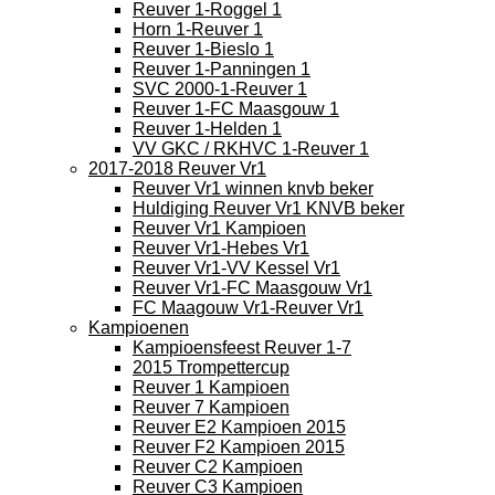
Reuver 1-Roggel 1
Horn 1-Reuver 1
Reuver 1-Bieslo 1
Reuver 1-Panningen 1
SVC 2000-1-Reuver 1
Reuver 1-FC Maasgouw 1
Reuver 1-Helden 1
VV GKC / RKHVC 1-Reuver 1
2017-2018 Reuver Vr1
Reuver Vr1 winnen knvb beker
Huldiging Reuver Vr1 KNVB beker
Reuver Vr1 Kampioen
Reuver Vr1-Hebes Vr1
Reuver Vr1-VV Kessel Vr1
Reuver Vr1-FC Maasgouw Vr1
FC Maagouw Vr1-Reuver Vr1
Kampioenen
Kampioensfeest Reuver 1-7
2015 Trompettercup
Reuver 1 Kampioen
Reuver 7 Kampioen
Reuver E2 Kampioen 2015
Reuver F2 Kampioen 2015
Reuver C2 Kampioen
Reuver C3 Kampioen