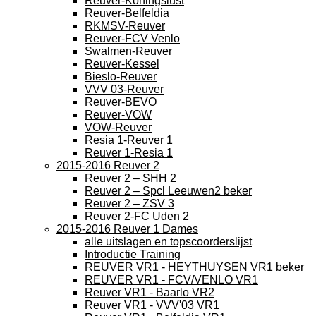
Reuver-Koningslust
Reuver-Belfeldia
RKMSV-Reuver
Reuver-FCV Venlo
Swalmen-Reuver
Reuver-Kessel
Bieslo-Reuver
VVV 03-Reuver
Reuver-BEVO
Reuver-VOW
VOW-Reuver
Resia 1-Reuver 1
Reuver 1-Resia 1
2015-2016 Reuver 2
Reuver 2 – SHH 2
Reuver 2 – Spcl Leeuwen2 beker
Reuver 2 – ZSV 3
Reuver 2-FC Uden 2
2015-2016 Reuver 1 Dames
alle uitslagen en topscoorderslijst
Introductie Training
REUVER VR1 - HEYTHUYSEN VR1 beker
REUVER VR1 - FCV/VENLO VR1
Reuver VR1 - Baarlo VR2
Reuver VR1 - VVV'03 VR1