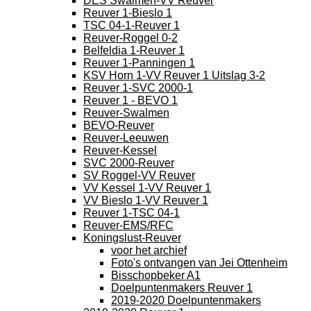
DES Swalmen-VV Reuver
Reuver 1-Bieslo 1
TSC 04-1-Reuver 1
Reuver-Roggel 0-2
Belfeldia 1-Reuver 1
Reuver 1-Panningen 1
KSV Horn 1-VV Reuver 1 Uitslag 3-2
Reuver 1-SVC 2000-1
Reuver 1 - BEVO 1
Reuver-Swalmen
BEVO-Reuver
Reuver-Leeuwen
Reuver-Kessel
SVC 2000-Reuver
SV Roggel-VV Reuver
VV Kessel 1-VV Reuver 1
VV Bieslo 1-VV Reuver 1
Reuver 1-TSC 04-1
Reuver-EMS/RFC
Koningslust-Reuver
voor het archief
Foto's ontvangen van Jei Ottenheim
Bisschopbeker A1
Doelpuntenmakers Reuver 1
2019-2020 Doelpuntenmakers