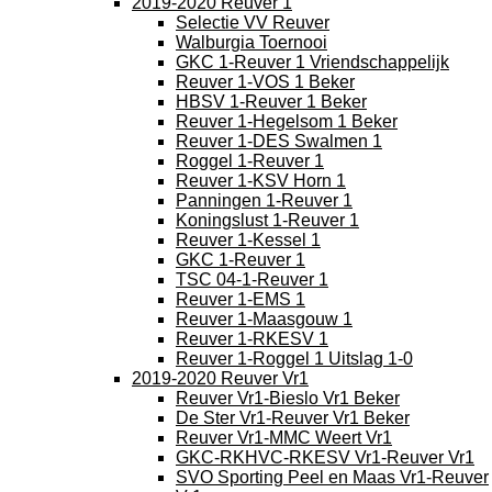
2019-2020 Reuver 1
Selectie VV Reuver
Walburgia Toernooi
GKC 1-Reuver 1 Vriendschappelijk
Reuver 1-VOS 1 Beker
HBSV 1-Reuver 1 Beker
Reuver 1-Hegelsom 1 Beker
Reuver 1-DES Swalmen 1
Roggel 1-Reuver 1
Reuver 1-KSV Horn 1
Panningen 1-Reuver 1
Koningslust 1-Reuver 1
Reuver 1-Kessel 1
GKC 1-Reuver 1
TSC 04-1-Reuver 1
Reuver 1-EMS 1
Reuver 1-Maasgouw 1
Reuver 1-RKESV 1
Reuver 1-Roggel 1 Uitslag 1-0
2019-2020 Reuver Vr1
Reuver Vr1-Bieslo Vr1 Beker
De Ster Vr1-Reuver Vr1 Beker
Reuver Vr1-MMC Weert Vr1
GKC-RKHVC-RKESV Vr1-Reuver Vr1
SVO Sporting Peel en Maas Vr1-Reuver