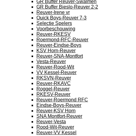
GR Buffer Reuver-Swalmen
GR Buffer Bieslo-Reuver 2-2
Reuver-Irene vr
Ouick Boys-Reuver 7-3
Selectie Spelers
Voorbeschouwing
Reuver-RKESV
Roermond-RFC-Reuver
Reuver-Eindse-Boys
KSV Horn-Reuver
Reuver-SNA-Montfort
Vesta-Reuver
Reuver-Rood-Wit
VV Kessel-Reuver
RKSVN-Reuver
Reuver-RKAVC
Roggel-Reuver
RKESV-Reuver
Reuver-Roermond RFC
Eindse-Boys-Reuver
Reuver-KSV Horn
SNA Montfort-Reuver
Reuver-Vesta
Rood-Wit-Reuver
Reuver-VV Kessel