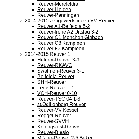
Reuver-Merefeldia
Reuver-Helden
Reuver-Panningen
2014-2015 Jeugdwedstrijden VV Reuver
Reuver A1-Belfeldia 5-2
Reuver-Irene A2 Uitslag 3-2
Reuver C1-Monchen Glabach
Reuver C3 Kampioen
Reuver F3 Kampioen
2014-2015 Reuver 1
Helden-Reuver 3-3
Reuver-RKAVC
Swalmen-Reuver 3-1
Belfeldia-Reuver
SHH-Reuver
Irene-Reuver 1-5
VCH-Reuver 0-10
Reuver-TSC 04 1-3
st.Odilienberg-Reuver
Reuver-VV Kessel
Roggel-Reuver
Reuver-SVVH
Koningslust-Reuver
Reuver-Bieslo
Mifano-Reuver 2-5 Beker