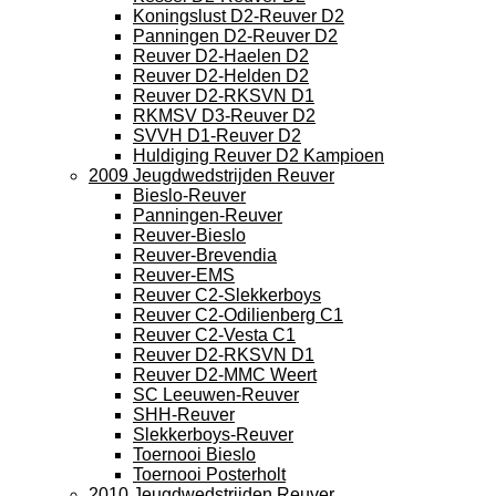
Koningslust D2-Reuver D2
Panningen D2-Reuver D2
Reuver D2-Haelen D2
Reuver D2-Helden D2
Reuver D2-RKSVN D1
RKMSV D3-Reuver D2
SVVH D1-Reuver D2
Huldiging Reuver D2 Kampioen
2009 Jeugdwedstrijden Reuver
Bieslo-Reuver
Panningen-Reuver
Reuver-Bieslo
Reuver-Brevendia
Reuver-EMS
Reuver C2-Slekkerboys
Reuver C2-Odilienberg C1
Reuver C2-Vesta C1
Reuver D2-RKSVN D1
Reuver D2-MMC Weert
SC Leeuwen-Reuver
SHH-Reuver
Slekkerboys-Reuver
Toernooi Bieslo
Toernooi Posterholt
2010 Jeugdwedstrijden Reuver