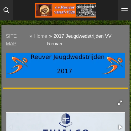
Ga
direct
naar
de
SITE
»
Home
»
2017 Jeugdwedstrijden VV
hoofdinhoud
MAP
Reuver