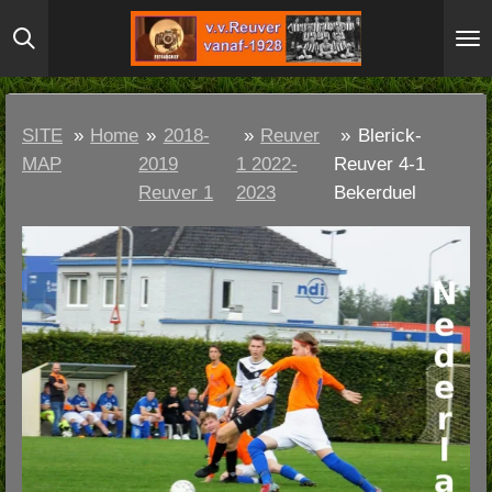
Ga
direct
naar
de
SITE
»
Home
»
2018-
»
Reuver
»
Blerick-
hoofdinhoud
MAP
2019
1 2022-
Reuver 4-1
Reuver 1
2023
Bekerduel