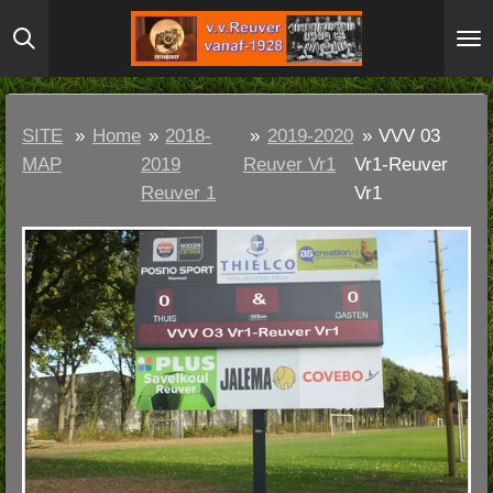
Ga
direct
naar
de
SITE
»
Home
»
2018-
»
2019-2020
»
VVV 03
hoofdinhoud
MAP
2019
Reuver Vr1
Vr1-Reuver
Reuver 1
Vr1