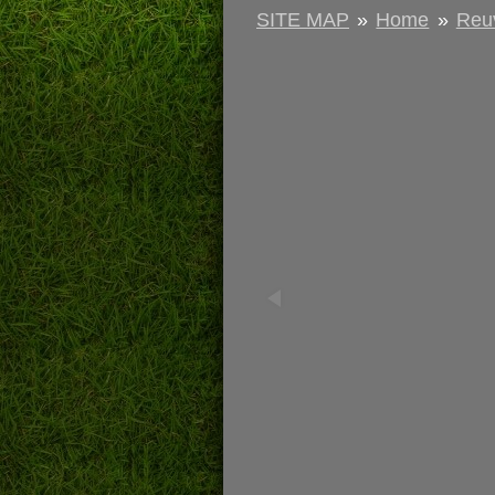
SITE MAP
»
Home
»
Reuv