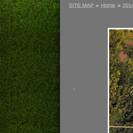
SITE MAP
»
Home
»
201