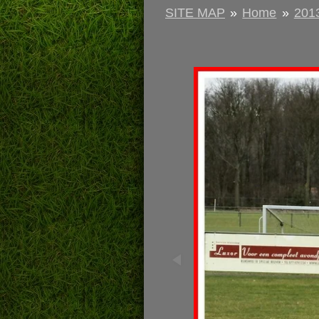
SITE MAP
»
Home
»
201