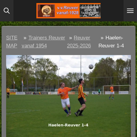
Ga
direct
naar
de
SITE
»
Trainers Reuver
»
Reuver
»
Haelen-
hoofdinhoud
MAP
vanaf 1954
2025-2026
Reuver 1-4