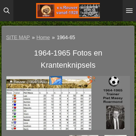
Ga
direct
naar
de
SITE MAP
»
Home
»
1964-65
hoofdinhoud
1964-1965 Fotos en
Krantenknipsels