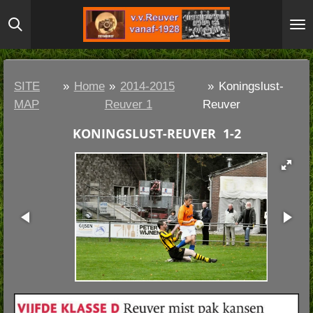
Ga
direct
naar
de
SITE
»
Home
»
2014-2015
»
Koningslust-
hoofdinhoud
MAP
Reuver 1
Reuver
KONINGSLUST-REUVER 1-2