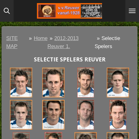
Ga
direct
naar
de
SITE
»
Home
»
2012-2013
»
Selectie
hoofdinhoud
MAP
Reuver 1.
Spelers
SELECTIE SPELERS REUVER