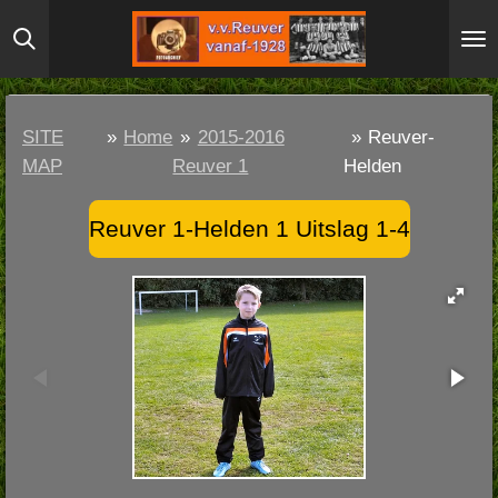
Ga
direct
naar
de
SITE
»
Home
»
2015-2016
»
Reuver-
hoofdinhoud
MAP
Reuver 1
Helden
Reuver 1-Helden 1 Uitslag 1-4