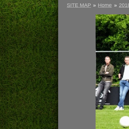
SITE MAP
»
Home
»
201