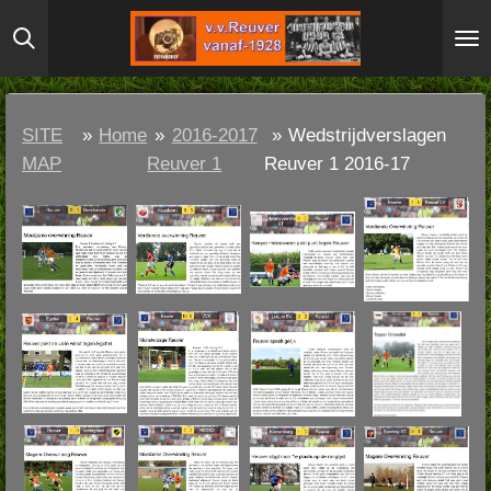
Ga
direct
naar
de
SITE
»
Home
»
2016-2017
»
Wedstrijdverslagen
hoofdinhoud
MAP
Reuver 1
Reuver 1 2016-17