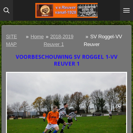
Ga
direct
naar
de
SITE
»
Home
»
2018-2019
»
SV Roggel-VV
hoofdinhoud
MAP
Reuver 1
Reuver
VOORBESCHOUWING SV ROGGEL 1-VV
REUVER 1