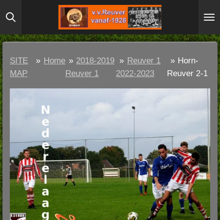
Ga
direct
naar
de
SITE
»
Home
»
2018-2019
»
Reuver 1
»
Horn-
hoofdinhoud
MAP
Reuver 1
2022-2023
Reuver 2-1