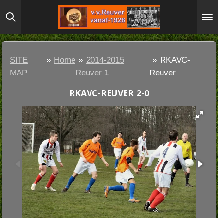
Ga
direct
naar
de
SITE
»
Home
»
2014-2015
»
RKAVC-
hoofdinhoud
MAP
Reuver 1
Reuver
RKAVC-REUVER 2-0