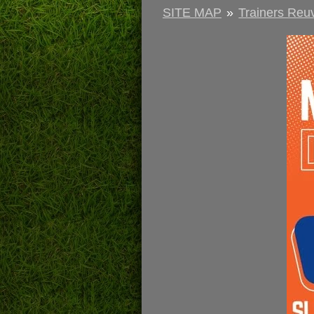
SITE MAP
»
Trainers Reu