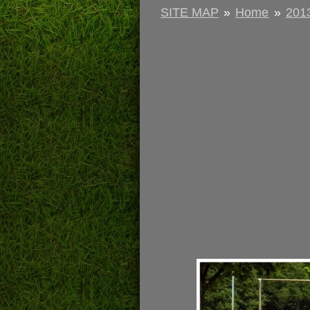
SITE MAP
»
Home
»
201