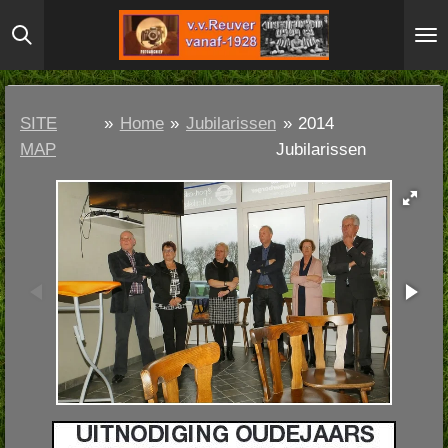
Ga
direct
naar
de
SITE
»
Home
»
Jubilarissen
»
2014
hoofdinhoud
MAP
Jubilarissen