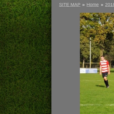
SITE MAP
»
Home
»
201